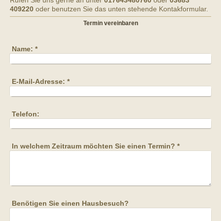
Rufen Sie uns gerne an unter
017643480760
oder
03683
409220
oder benutzen Sie das unten stehende Kontakformular.
Termin vereinbaren
Name:
*
E-Mail-Adresse:
*
Telefon:
In welchem Zeitraum möchten Sie einen Termin?
*
Benötigen Sie einen Hausbesuch?